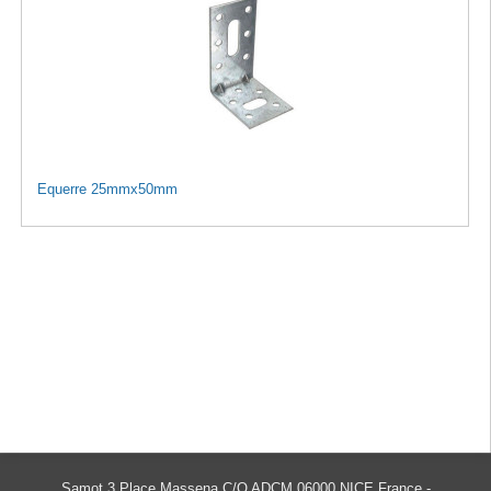
Equerre 25mmx50mm
Samot 3 Place Massena C/O ADCM 06000 NICE France -